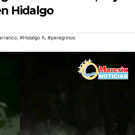
en Hidalgo
arranco
,
#Hidalgo ñ
,
#peregrinos