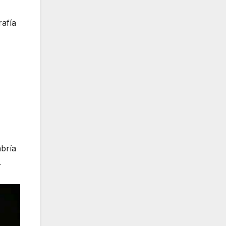
rafía
abría
.