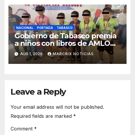
NACIONAL
PORTADA
TABASCO
Gobierno de Tabasco premia
a niños con libros de AMLO
en torneo de fútbol
AUG 1, 2026
MARCRIX NOTICIAS
Leave a Reply
Your email address will not be published.
Required fields are marked
*
Comment
*