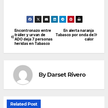
Encontronazo entre
En alerta naranja
Post
tráiler y urvan de
Tabasco por onda de
ADO deja 7 personas
calor
navigation
heridas en Tabasco
By
Darset Rivero
Related Post