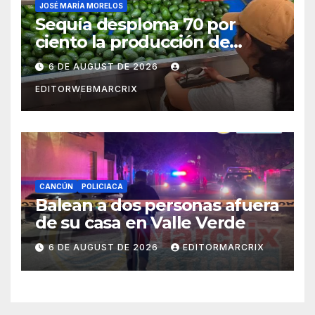
JOSÉ MARÍA MORELOS
Sequía desploma 70 por
ciento la producción de
aguacate en Candelaria
6 DE AUGUST DE 2026
EDITORWEBMARCRIX
CANCÚN
POLICIACA
Balean a dos personas afuera
de su casa en Valle Verde
6 DE AUGUST DE 2026
EDITORMARCRIX