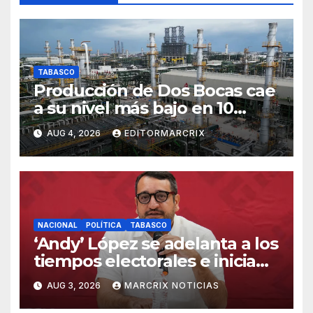
TABASCO
Producción de Dos Bocas cae
a su nivel más bajo en 10
meses
AUG 4, 2026
EDITORMARCRIX
NACIONAL
POLÍTICA
TABASCO
‘Andy’ López se adelanta a los
tiempos electorales e inicia
recorridos por el Distrito 6 de
AUG 3, 2026
MARCRIX NOTICIAS
Tabasco