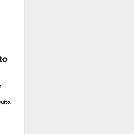
to
e
uito.