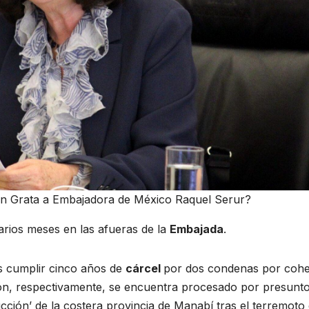
n Grata a Embajadora de México Raquel Serur?
arios meses en las afueras de la
Embajada
.
ras cumplir cinco años de
cárcel
por dos condenas por coh
isión, respectivamente, se encuentra procesado por presunt
ción’ de la costera provincia de Manabí tras el terremoto