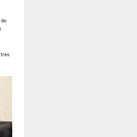
 de
ó
tres