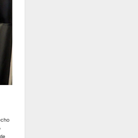
echo
o
 de