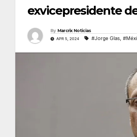
exvicepresidente d
By
Marcrix Noticias
#Jorge Glas
,
#Méx
APR 5, 2024