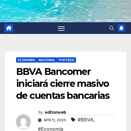
ECONOMÍA
NACIONAL
PORTADA
BBVA Bancomer
iniciará cierre masivo
de cuentas bancarias
By
editorweb
#BBVA
,
APR 11, 2025
#Economía