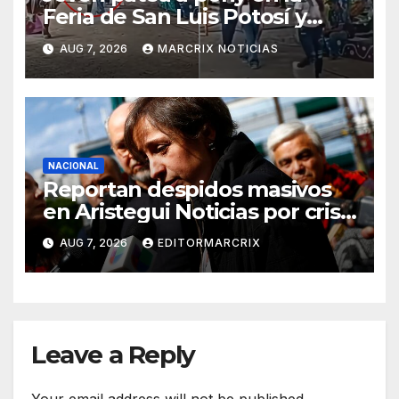
Feria de San Luis Potosí y
desata indignación
AUG 7, 2026
MARCRIX NOTICIAS
NACIONAL
Reportan despidos masivos
en Aristegui Noticias por crisis
financiera
AUG 7, 2026
EDITORMARCRIX
Leave a Reply