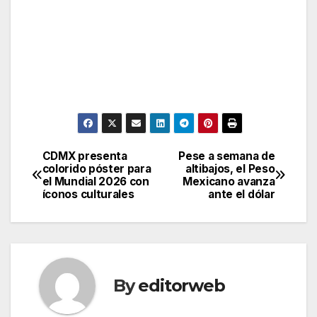
CDMX presenta
Pese a semana de
Post
colorido póster para
altibajos, el Peso
el Mundial 2026 con
Mexicano avanza
navigation
íconos culturales
ante el dólar
By
editorweb