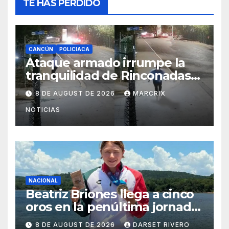
TE HAS PERDIDO
CANCÚN
POLICIACA
Ataque armado irrumpe la
tranquilidad de Rinconadas
del Mar en Cancún
8 DE AUGUST DE 2026
MARCRIX
NOTICIAS
NACIONAL
Beatriz Briones llega a cinco
oros en la penúltima jornada
de Santo Domingo 2026
8 DE AUGUST DE 2026
DARSET RIVERO