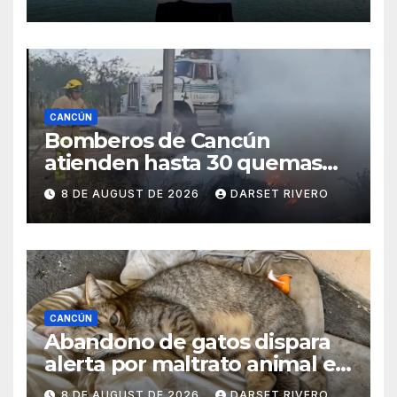
CANCÚN
Bomberos de Cancún
atienden hasta 30 quemas
de basura y áreas verdes
8 DE AUGUST DE 2026
DARSET RIVERO
durante el mes de Julio
CANCÚN
Abandono de gatos dispara
alerta por maltrato animal en
Cancún
8 DE AUGUST DE 2026
DARSET RIVERO