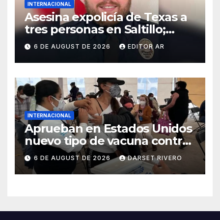
INTERNACIONAL
Asesina expolicía de Texas a
tres personas en Saltillo;
huye con un menor
6 DE AUGUST DE 2026
EDITOR AR
INTERNACIONAL
Aprueban en Estados Unidos
nuevo tipo de vacuna contra
la gripe
6 DE AUGUST DE 2026
DARSET RIVERO