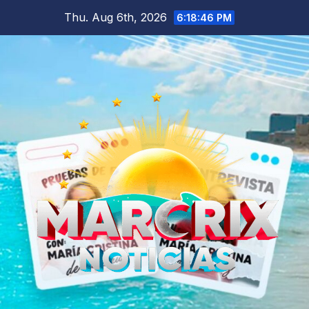
Skip
Thu. Aug 6th, 2026
6:18:48 PM
to
content