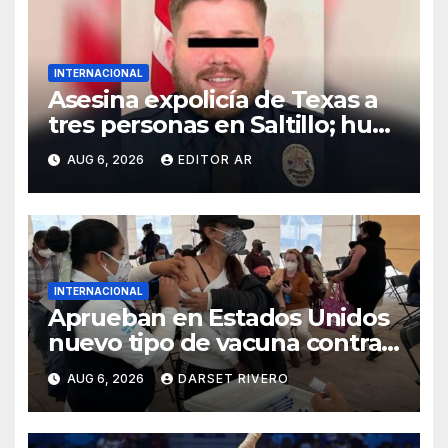
INTERNACIONAL
Asesina expolicía de Texas a
tres personas en Saltillo; huye
con un menor
AUG 6, 2026
EDITOR AR
INTERNACIONAL
Aprueban en Estados Unidos
nuevo tipo de vacuna contra
la gripe
AUG 6, 2026
DARSET RIVERO