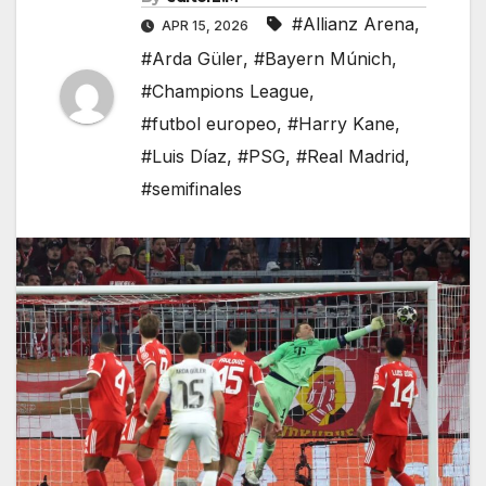
#Allianz Arena
,
APR 15, 2026
#Arda Güler
,
#Bayern Múnich
,
#Champions League
,
#futbol europeo
,
#Harry Kane
,
#Luis Díaz
,
#PSG
,
#Real Madrid
,
#semifinales