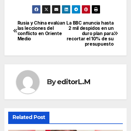
Rusia y China evalúan
La BBC anuncia hasta
Post
las lecciones del
2 mil despidos en un
conflicto en Oriente
duro plan para
navigation
Medio
recortar el 10% de su
presupuesto
By
editorL.M
Related Post