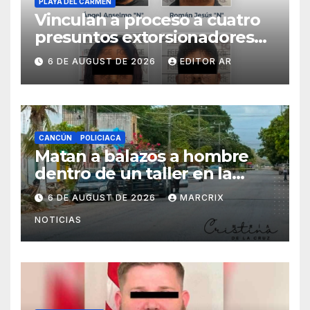
PLAYA DEL CARMEN
Vinculan a proceso a cuatro
presuntos extorsionadores
en Playa del Carmen
6 DE AUGUST DE 2026
EDITOR AR
CANCÚN
POLICIACA
Matan a balazos a hombre
dentro de un taller en la
Supermanzana 222 de
6 DE AUGUST DE 2026
MARCRIX
Cancún
NOTICIAS