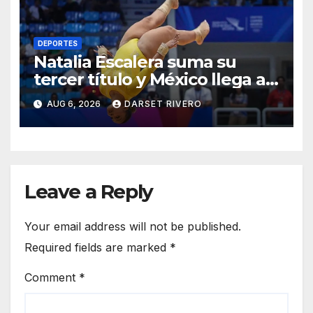
DEPORTES
Natalia Escalera suma su
tercer título y México llega a
139 oros en los JCC
AUG 6, 2026
DARSET RIVERO
Leave a Reply
Your email address will not be published.
Required fields are marked
*
Comment
*