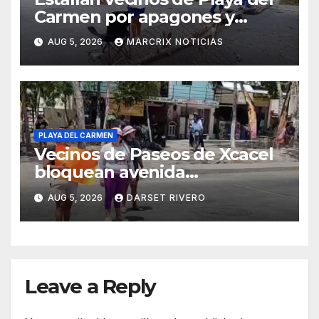
Carmen por apagones y
bloquean avenida
AUG 5, 2026
MARCRIX NOTICIAS
Constituyentes
PLAYA DEL CARMEN
Vecinos de Paseos de Xcacel
bloquean avenida
Constituyentes por
AUG 5, 2026
DARSET RIVERO
constantes apagones en
Playa del Carmen
Leave a Reply