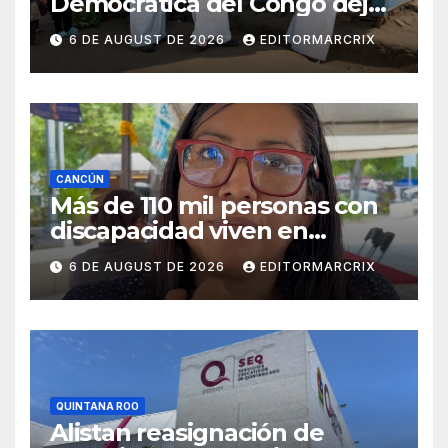
Democrática del Congo deja
mil 801 muertos; epidemia
6 DE AUGUST DE 2026
EDITORMARCRIX
mantiene transmisión
sostenida
CANCÚN
Más de 110 mil personas con
discapacidad viven en
Cancún; fortalecen acciones
6 DE AUGUST DE 2026
EDITORMARCRIX
de inclusión
QUINTANA ROO
Alistan reasignación de