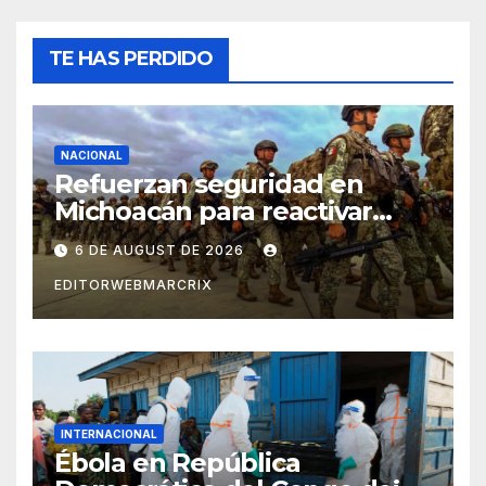
TE HAS PERDIDO
NACIONAL
Refuerzan seguridad en
Michoacán para reactivar
exportaciones de aguacate
6 DE AUGUST DE 2026
EDITORWEBMARCRIX
INTERNACIONAL
Ébola en República