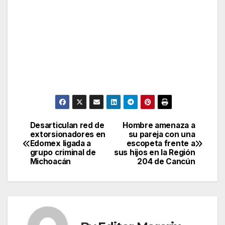
Desarticulan red de
Hombre amenaza a
Post
extorsionadores en
su pareja con una
Edomex ligada a
escopeta frente a
navigation
grupo criminal de
sus hijos en la Región
Michoacán
204 de Cancún