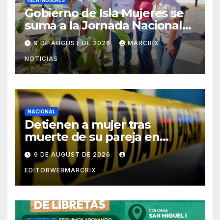
ISLA MUJERES
Gobierno de Isla Mujeres se
suma a la Jornada Nacional
de Reforestación 2026
9 DE AUGUST DE 2026
MARCRIX
NOTICIAS
NACIONAL
Detienen a mujer tras
muerte de su pareja en
Saltillo
9 DE AUGUST DE 2026
EDITORWEBMARCRIX