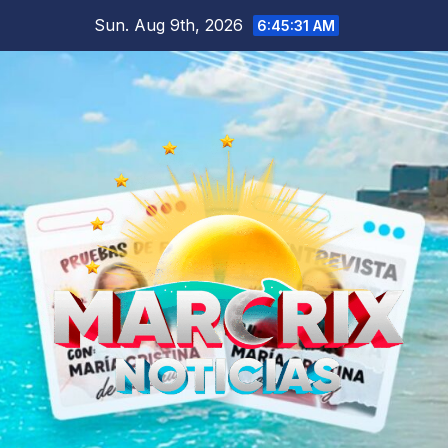
Skip
Sun. Aug 9th, 2026
6:45:32 AM
to
content