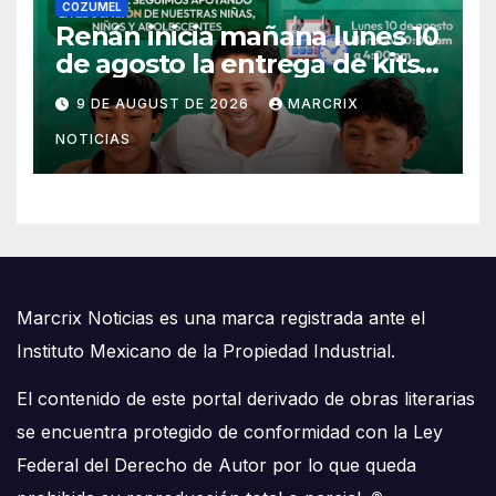
COZUMEL
Renán inicia mañana lunes 10
de agosto la entrega de kits
escolares en Cozumel
9 DE AUGUST DE 2026
MARCRIX
NOTICIAS
Marcrix Noticias es una marca registrada ante el
Instituto Mexicano de la Propiedad Industrial.
El contenido de este portal derivado de obras literarias
se encuentra protegido de conformidad con la Ley
Federal del Derecho de Autor por lo que queda