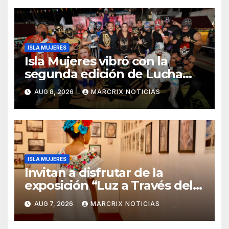
ISLA MUJERES
Isla Mujeres vibró con la
segunda edición de Lucha
Libre “Furia en el Caribe”
AUG 8, 2026
MARCRIX NOTICIAS
ISLA MUJERES
Invitan a disfrutar de la
exposición “Luz a Través del
Tiempo” en Isla Mujeres
AUG 7, 2026
MARCRIX NOTICIAS