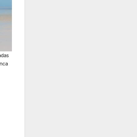
adas
anca