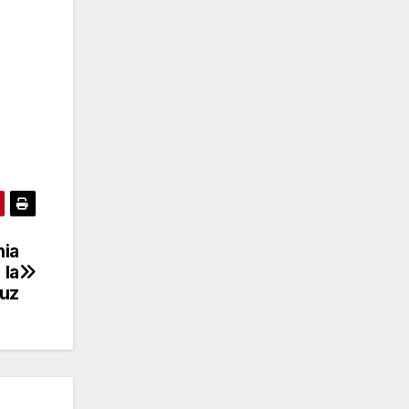
nia
 la
ruz