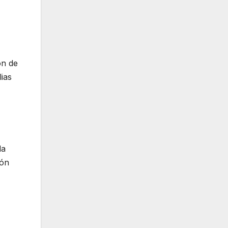
ón de
ias
la
ión