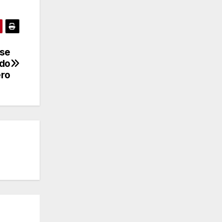
 se
ado
ero