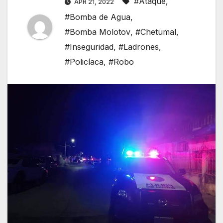
#Ataque
,
APR 21, 2022
#Bomba de Agua
,
#Bomba Molotov
,
#Chetumal
,
#Inseguridad
,
#Ladrones
,
#Policíaca
,
#Robo