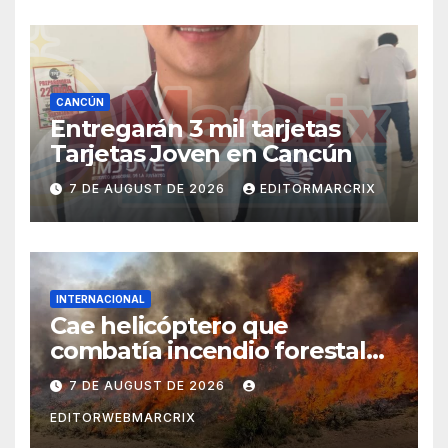
CANCÚN
Entregarán 3 mil tarjetas
Tarjetas Joven en Cancún
7 DE AUGUST DE 2026
EDITORMARCRIX
INTERNACIONAL
Cae helicóptero que
combatía incendio forestal
en Utah
7 DE AUGUST DE 2026
EDITORWEBMARCRIX