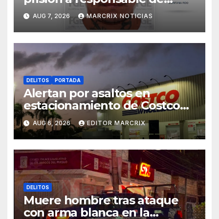
matar a una mujer cubana en
AUG 7, 2026
MARCRIX NOTICIAS
Cancún
DELITOS
PORTADA
Alertan por asaltos en
estacionamiento de Costco
Cancún
AUG 6, 2026
EDITOR MARCRIX
DELITOS
Muere hombre tras ataque
con arma blanca en la