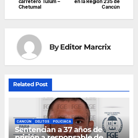
navigation
carretero Tulum –
en la Región 235 de
Chetumal
Cancún
By
Editor Marcrix
Related Post
CANCÚN
DELITOS
POLICIACA
Sentencian a 37 años de
prisión a responsable de