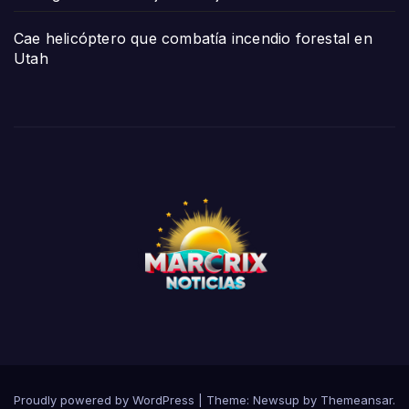
Cae helicóptero que combatía incendio forestal en
Utah
Proudly powered by WordPress
|
Theme:
Newsup
by
Themeansar
.