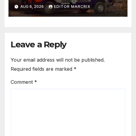
Supermanzana 89 de Cancún
AUG 6, 2026
EDITOR MARCRIX
Leave a Reply
Your email address will not be published.
Required fields are marked
*
Comment
*