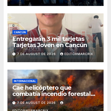
CANCÚN
Entregarán 3 mil tarjetas
Tarjetas Joven en Cancún
7 DE AUGUST DE 2026
EDITORMARCRIX
INTERNACIONAL
Cae helicóptero que
combatía incendio forestal
en Utah
7 DE AUGUST DE 2026
EDITORWEBMARCRIX