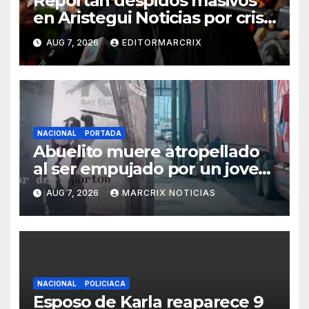
Reportan despidos masivos
en Aristegui Noticias por crisis
financiera
AUG 7, 2026
EDITORMARCRIX
NACIONAL
PORTADA
Abuelito muere atropellado
al ser empujado por un joven
en Monterrey
AUG 7, 2026
MARCRIX NOTICIAS
NACIONAL
POLICIACA
Esposo de Karla reaparece 9