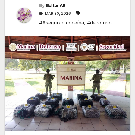
By
Editor AR
MAR 30, 2026
#Aseguran cocaína
,
#decomiso