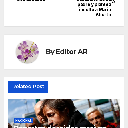
navigation
padre y plantea
indulto a Mario
Aburto
By
Editor AR
Related Post
NACIONAL