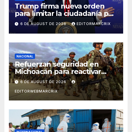
Trump firma nueva orden
para limitar la ciudadanía por
nacimiento en Estados
6 DE AUGUST DE 2026
EDITORMARCRIX
Unidos
NACIONAL
Refuerzan seguridad en
Michoacán para reactivar
exportaciones de aguacate
6 DE AUGUST DE 2026
EDITORWEBMARCRIX
INTERNACIONAL