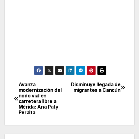
Avanza
Disminuye llegada de
Post
modernización del
migrantes a Cancún
nodo vial en
navigation
carretera libre a
Mérida: Ana Paty
Peralta