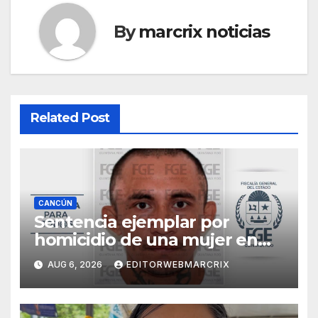
By
marcrix noticias
Related Post
CANCÚN
Sentencia ejemplar por
homicidio de una mujer en
Cancún
AUG 6, 2026
EDITORWEBMARCRIX