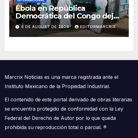
Ébola en República
Democrática del Congo deja
mil 801 muertos; epidemia
6 DE AUGUST DE 2026
EDITORMARCRIX
mantiene transmisión
sostenida
Marcrix Noticias es una marca registrada ante el
Instituto Mexicano de la Propiedad Industrial.
El contenido de este portal derivado de obras literarias
se encuentra protegido de conformidad con la Ley
Federal del Derecho de Autor por lo que queda
prohibida su reproducción total o parcial.
®