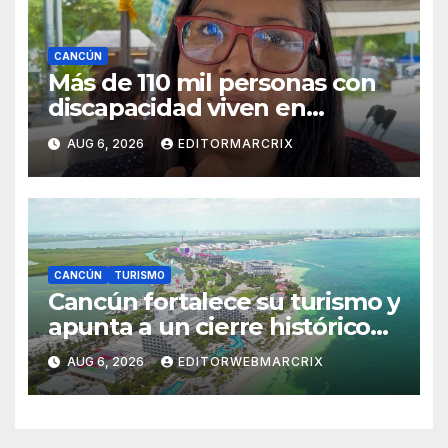
CANCÚN
Más de 110 mil personas con
discapacidad viven en
Cancún; fortalecen acciones
AUG 6, 2026
EDITORMARCRIX
de inclusión
CANCÚN
TURISMO
Cancún fortalece su turismo y
apunta a un cierre histórico
en 2026
AUG 6, 2026
EDITORWEBMARCRIX