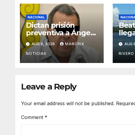
NACIONAL
NACION
Dictan prisión
Beat
preventiva a Ángel
lleg
Aguirre, señalado
en l
AUG 8, 2026
MARCRIX
AUG 8
por el caso
jorn
Ayotzinapa
Dom
NOTICIAS
RIVERO
Leave a Reply
Your email address will not be published.
Require
Comment
*