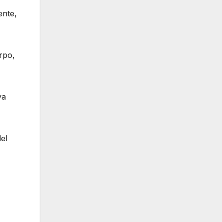
ente,
rpo,
ya
el