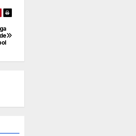
iga
 de
bol