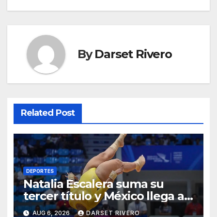
By
Darset Rivero
Related Post
DEPORTES
Natalia Escalera suma su
tercer título y México llega a
139 oros en los JCC
AUG 6, 2026
DARSET RIVERO