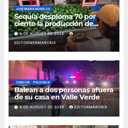
JOSÉ MARÍA MORELOS
Sequía desploma 70 por
ciento la producción de
aguacate en Candelaria
6 DE AUGUST DE 2026
EDITORWEBMARCRIX
CANCÚN
POLICIACA
Balean a dos personas afuera
de su casa en Valle Verde
6 DE AUGUST DE 2026
EDITORMARCRIX