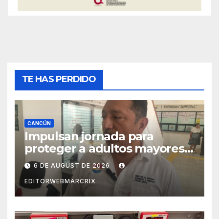
TE HAS PERDIDO
CANCÚN
Impulsan jornada para
proteger a adultos mayores
de fraudes en Cancún
6 DE AUGUST DE 2026
EDITORWEBMARCRIX