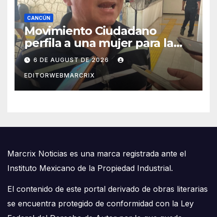
CANCÚN
Movimiento Ciudadano
perfila a una mujer para la
candidatura en Cancún
6 DE AUGUST DE 2026
EDITORWEBMARCRIX
Marcrix Noticias es una marca registrada ante el
Instituto Mexicano de la Propiedad Industrial.
El contenido de este portal derivado de obras literarias
se encuentra protegido de conformidad con la Ley