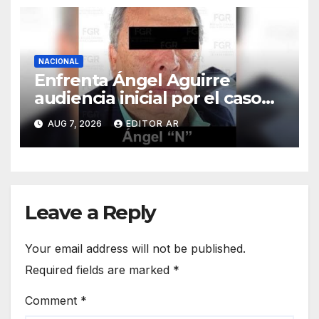
NACIONAL
Enfrenta Ángel Aguirre
audiencia inicial por el caso
Ayotzinapa
AUG 7, 2026
EDITOR AR
Leave a Reply
Your email address will not be published.
Required fields are marked
*
Comment
*