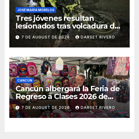
JOSÉ MARÍA MORELOS
Tres jóvenes resultan
lesionados tras volcadura de
una moto al intentar esquivar
7 DE AUGUST DE 2026
DARSET RIVERO
a un perro en José María
Morelos
CANCÚN
Cancún albergará la Feria de
Regreso a Clases 2026 de
Profeco del 14 al 16 de agosto
7 DE AUGUST DE 2026
DARSET RIVERO