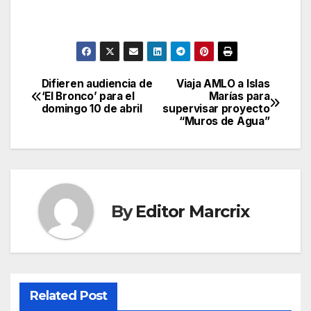
Difieren audiencia de
Viaja AMLO a Islas
Post
‘El Bronco’ para el
Marías para
domingo 10 de abril
supervisar proyecto
navigation
“Muros de Agua”
By
Editor Marcrix
Related Post