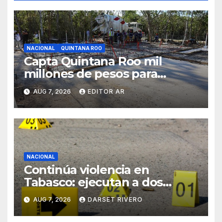
NACIONAL
QUINTANA ROO
Capta Quintana Roo mil
millones de pesos para
construir más vivienda nueva
AUG 7, 2026
EDITOR AR
NACIONAL
Continúa violencia en
Tabasco: ejecutan a dos
hombres en Nacajuca
AUG 7, 2026
DARSET RIVERO