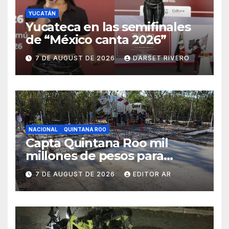
YUCATÁN
Yucateca en las semifinales
de “México canta 2026”
7 DE AUGUST DE 2026
DARSET RIVERO
NACIONAL
QUINTANA ROO
Capta Quintana Roo mil
millones de pesos para
construir más vivienda nueva
7 DE AUGUST DE 2026
EDITOR AR