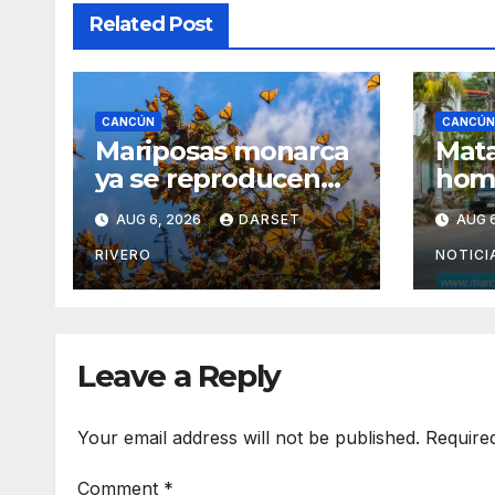
Related Post
CANCÚN
CANCÚN
Mariposas monarca
Mata
ya se reproducen
hom
en Quintana Roo;
un ta
AUG 6, 2026
DARSET
AUG 6
Alas Mayas impulsa
Sup
un mapeo para
de 
RIVERO
NOTICI
proteger la especie
Leave a Reply
Your email address will not be published.
Require
Comment
*