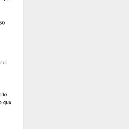
 80
por
endo
ro que