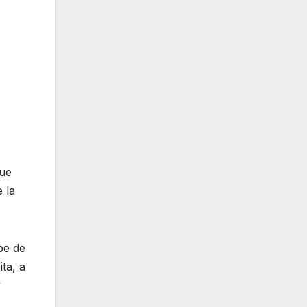
que
 la
be de
ta, a
y