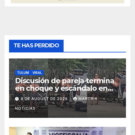
TE HAS PERDIDO
TULUM
VIRAL
Discusión de pareja termina
en choque y escándalo en
Aldea Zamá de Tulum
8 DE AUGUST DE 2026
MARCRIX
NOTICIAS