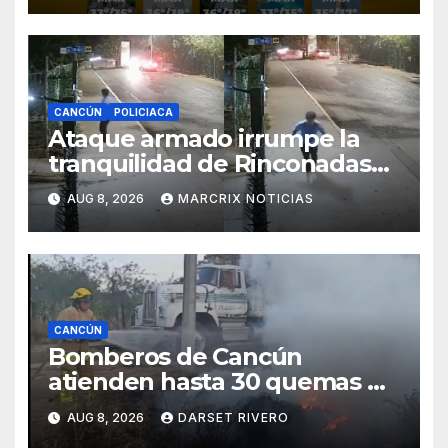
CANCÚN
POLICIACA
Ataque armado irrumpe la
tranquilidad de Rinconadas
del Mar en Cancún
AUG 8, 2026
MARCRIX NOTICIAS
CANCÚN
Bomberos de Cancún
atienden hasta 30 quemas de
basura y áreas verdes
AUG 8, 2026
DARSET RIVERO
durante el mes de Julio