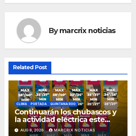
By
marcrix noticias
Related Post
CLIMA
PORTADA
QUINTANA ROO
Continuarán los chubascos y
la actividad eléctrica este
sábado en Quintana Roo
AUG 8, 2026
MARCRIX NOTICIAS