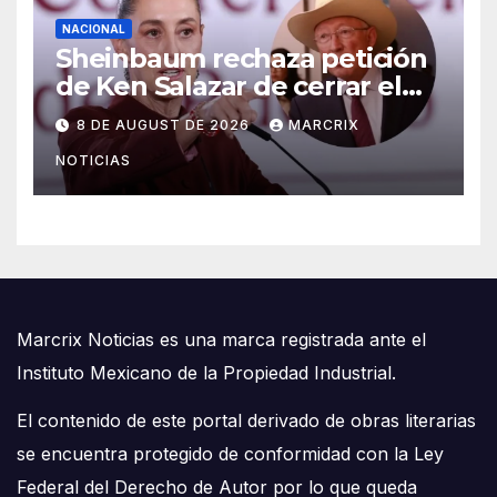
NACIONAL
Sheinbaum rechaza petición
de Ken Salazar de cerrar el
caso de ‘El Mayo’ Zambada
8 DE AUGUST DE 2026
MARCRIX
NOTICIAS
Marcrix Noticias es una marca registrada ante el
Instituto Mexicano de la Propiedad Industrial.
El contenido de este portal derivado de obras literarias
se encuentra protegido de conformidad con la Ley
Federal del Derecho de Autor por lo que queda