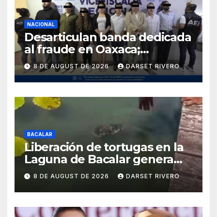
NACIONAL
Desarticulan banda dedicada
al fraude en Oaxaca;
detienen a ocho personas en
8 DE AUGUST DE 2026
DARSET RIVERO
flagrancia
BACALAR
Liberación de tortugas en la
Laguna de Bacalar genera
preocupación por posible
8 DE AUGUST DE 2026
DARSET RIVERO
impacto ambiental