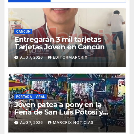
CANCÚN
Entregarán 3 mil tarjetas
Tarjetas Joven en Cancún
AUG 7, 2026
EDITORMARCRIX
PORTADA
VIRAL
Joven patea a pony en la
Feria de San Luis Potosí y
desata indignación
AUG 7, 2026
MARCRIX NOTICIAS