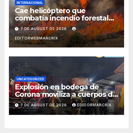
INTERNACIONAL
Cae helicóptero que
combatía incendio forestal
en Utah
7 DE AUGUST DE 2026
EDITORWEBMARCRIX
UNCATEGORIZED
Explosión en bodega de
Corona moviliza a cuerpos de
emergencia en Cancún
7 DE AUGUST DE 2026
EDITORMARCRIX