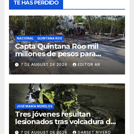
TE HAS PERDIDO
NACIONAL
QUINTANA ROO
Capta Quintana Roo mil
millones de pesos para
construir más vivienda nueva
7 DE AUGUST DE 2026
EDITOR AR
JOSÉ MARÍA MORELOS
Tres jóvenes resultan
lesionados tras volcadura de
una moto al intentar esquivar
7 DE AUGUST DE 2026
DARSET RIVERO