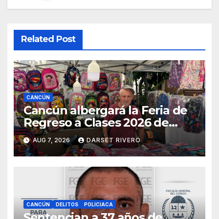
Related Post
CANCÚN
Cancún albergará la Feria de
Regreso a Clases 2026 de
Profeco del 14 al 16 de agosto
AUG 7, 2026
DARSET RIVERO
CANCÚN
DELITOS
POLICIACA
Sentencian a 37 años de