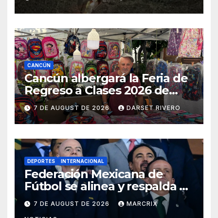
a un perro en José María
Morelos
CANCÚN
Cancún albergará la Feria de
Regreso a Clases 2026 de
Profeco del 14 al 16 de agosto
7 DE AUGUST DE 2026
DARSET RIVERO
DEPORTES
INTERNACIONAL
Federación Mexicana de
Fútbol se alinea y respalda a
Infantino en medio de la
7 DE AUGUST DE 2026
MARCRIX
polémica