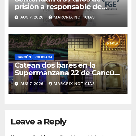
prisión a responsable de
matar a una mujer cubana en
AUG 7, 2026
MARCRIX NOTICIAS
Cancún
CANCÚN
POLICIACA
Catean dos bares en la
Supermanzana 22 de Cancún
y aseguran presunta droga
AUG 7, 2026
MARCRIX NOTICIAS
Leave a Reply