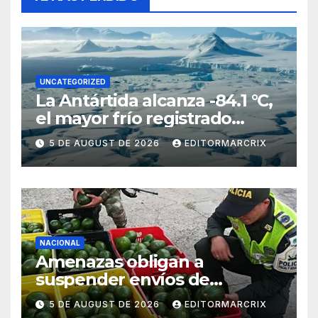
UNCATEGORIZED
La Antártida alcanza -84.1 °C,
el mayor frío registrado
desde 2012
5 DE AUGUST DE 2026
EDITORMARCRIX
NACIONAL
Amenazas obligan a
suspender envíos de
aguacate michoacano a EU
5 DE AUGUST DE 2026
EDITORMARCRIX