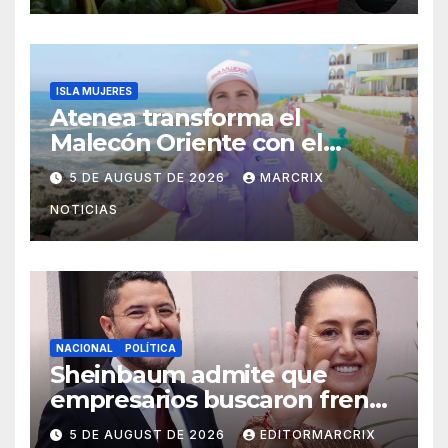
ISLA MUJERES
Atenea transforma el
Malecón Oriente con el
nuevo Paseo de las Sirenas
5 DE AUGUST DE 2026
MARCRIX
NOTICIAS
NACIONAL
POLÍTICA
Sheinbaum admite que
empresarios buscaron frenar
llegada de Batres a la Corte
5 DE AUGUST DE 2026
EDITORMARCRIX