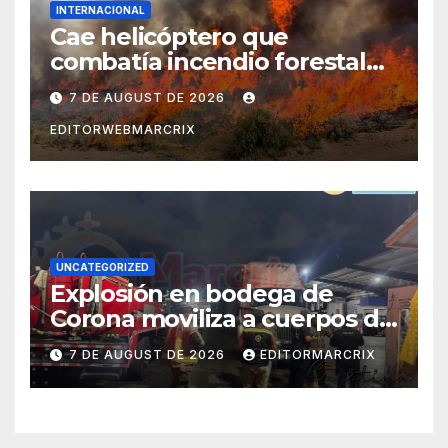
INTERNACIONAL
Cae helicóptero que
combatía incendio forestal
en Utah
7 DE AUGUST DE 2026
EDITORWEBMARCRIX
UNCATEGORIZED
Explosión en bodega de
Corona moviliza a cuerpos de
emergencia en Cancún
7 DE AUGUST DE 2026
EDITORMARCRIX