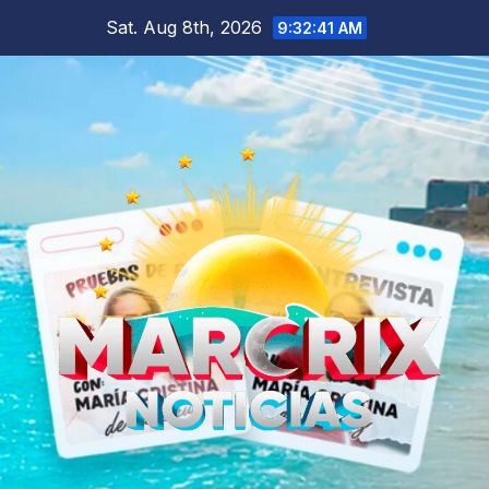
Skip
Sat. Aug 8th, 2026
9:32:42 AM
to
content