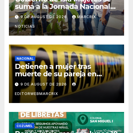
suma a la Jornada Nacional
de Reforestación 2026
9 DE AUGUST DE 2026
MARCRIX
NOTICIAS
NACIONAL
Detienen a mujer tras
muerte de su pareja en
Saltillo
9 DE AUGUST DE 2026
EDITORWEBMARCRIX
COZUMEL