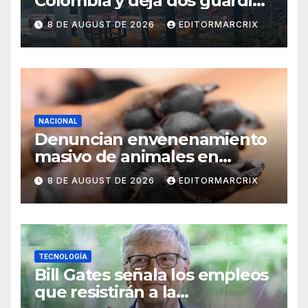
Colombia y deja dos guardias
heridos
8 DE AUGUST DE 2026
EDITORMARCRIX
NACIONAL
Denuncian envenenamiento
masivo de animales en
Querétaro
8 DE AUGUST DE 2026
EDITORMARCRIX
TECNOLOGÍA
Bill Gates señala los empleos
que resistirán a la