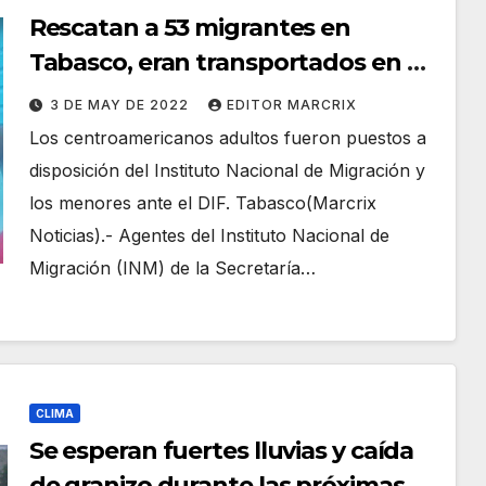
Rescatan a 53 migrantes en
Tabasco, eran transportados en un
camión de carga
3 DE MAY DE 2022
EDITOR MARCRIX
Los centroamericanos adultos fueron puestos a
disposición del Instituto Nacional de Migración y
los menores ante el DIF. Tabasco(Marcrix
Noticias).- Agentes del Instituto Nacional de
Migración (INM) de la Secretaría…
CLIMA
Se esperan fuertes lluvias y caída
de granizo durante las próximas