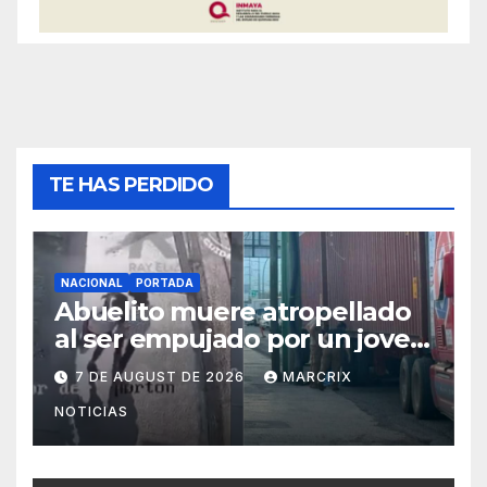
TE HAS PERDIDO
NACIONAL
PORTADA
Abuelito muere atropellado
al ser empujado por un joven
en Monterrey
7 DE AUGUST DE 2026
MARCRIX
NOTICIAS