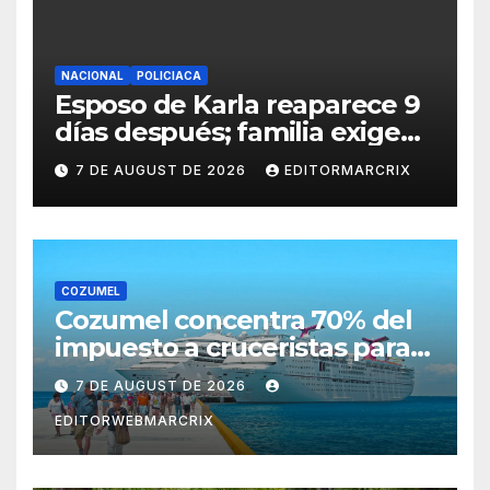
NACIONAL
POLICIACA
Esposo de Karla reaparece 9
días después; familia exige
custodia de su hijo
7 DE AUGUST DE 2026
EDITORMARCRIX
COZUMEL
Cozumel concentra 70% del
impuesto a cruceristas para
nuevas obras
7 DE AUGUST DE 2026
EDITORWEBMARCRIX