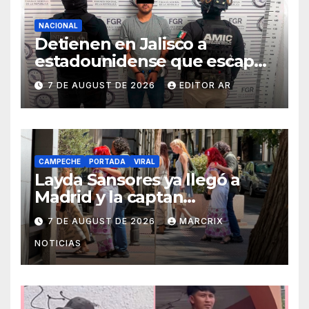
NACIONAL
Detienen en Jalisco a
estadounidense que escapó
de prisión hace 10 años
7 DE AUGUST DE 2026
EDITOR AR
CAMPECHE
PORTADA
VIRAL
Layda Sansores ya llegó a
Madrid y la captan
disfrutando de sus
7 DE AUGUST DE 2026
MARCRIX
vacaciones
NOTICIAS