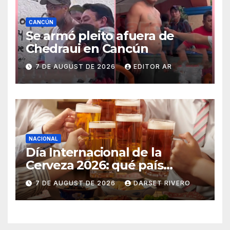
CANCÚN
Se armó pleito afuera de
Chedraui en Cancún
7 DE AUGUST DE 2026
EDITOR AR
NACIONAL
Día Internacional de la
Cerveza 2026: qué país
consume más y qué lugar
7 DE AUGUST DE 2026
DARSET RIVERO
ocupa México