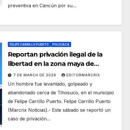
preventiva en Cancún por su…
FELIPE CARRILLO PUERTO
POLICIACA
Reportan privación ilegal de la
libertad en la zona maya de
Quintana Roo
7 DE MARCH DE 2026
EDITORMARCRIX
Un hombre fue levantado, golpeado y
abandonado cerca de Tihosuco, en el municipio
de Felipe Carrillo Puerto. Felipe Carrillo Puerto
(Marcrix Noticias).- Este sábado se reportó un
caso de privación…