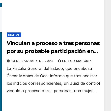
DELITOS
Vinculan a proceso a tres personas
por su probable participación en
delitos de privación ilegal de la
13 DE JANUARY DE 2023
EDITOR MARCRIX
libertad y homicidio doloso
La Fiscalía General del Estado, que encabeza
Óscar Montes de Oca, informa que tras analizar
los indicios correspondientes, un Juez de control
vinculó a proceso a tres personas, una mujer…