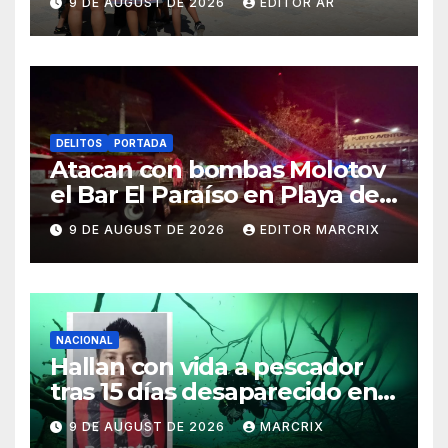
9 DE AUGUST DE 2026
EDITOR AR
DELITOS
PORTADA
Atacan con bombas Molotov
el Bar El Paraíso en Playa del
Carmen
9 DE AUGUST DE 2026
EDITOR MARCRIX
NACIONAL
Hallan con vida a pescador
tras 15 días desaparecido en
un cenote de Veracruz
9 DE AUGUST DE 2026
MARCRIX