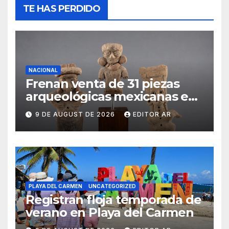
TE HAS PERDIDO
NACIONAL
Frenan venta de 31 piezas
arqueológicas mexicanas en
Estados Unidos
9 DE AUGUST DE 2026
EDITOR AR
PLAYA DEL CARMEN
UNCATEGORIZED
Registran floja temporada de
verano en Playa del Carmen