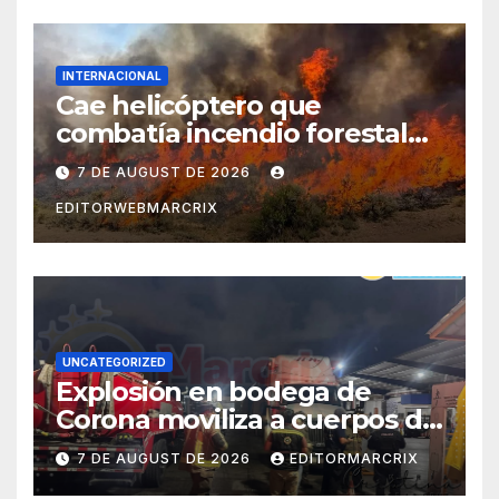
INTERNACIONAL
Cae helicóptero que
combatía incendio forestal
en Utah
7 DE AUGUST DE 2026
EDITORWEBMARCRIX
UNCATEGORIZED
Explosión en bodega de
Corona moviliza a cuerpos de
emergencia en Cancún
7 DE AUGUST DE 2026
EDITORMARCRIX