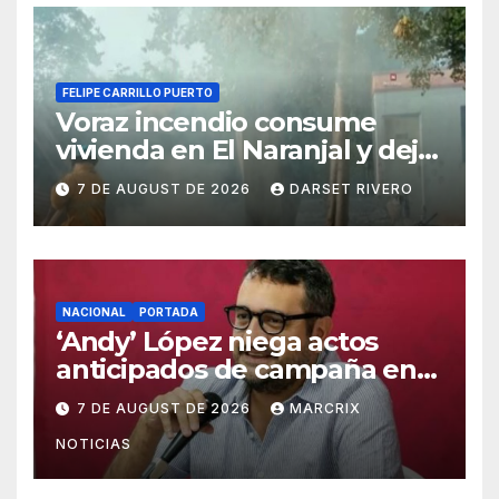
FELIPE CARRILLO PUERTO
Voraz incendio consume
vivienda en El Naranjal y deja
a una familia sin patrimonio
7 DE AUGUST DE 2026
DARSET RIVERO
NACIONAL
PORTADA
‘Andy’ López niega actos
anticipados de campaña en
Tabasco
7 DE AUGUST DE 2026
MARCRIX
NOTICIAS