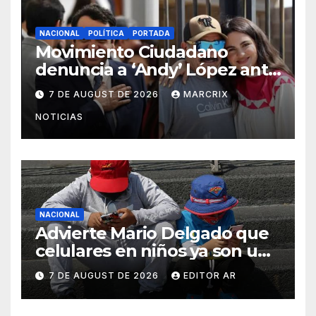
NACIONAL
POLÍTICA
PORTADA
Movimiento Ciudadano
denuncia a ‘Andy’ López ante
el INE por actos anticipados
7 DE AUGUST DE 2026
MARCRIX
de campaña
NOTICIAS
NACIONAL
Advierte Mario Delgado que
celulares en niños ya son un
problema de salud pública
7 DE AUGUST DE 2026
EDITOR AR