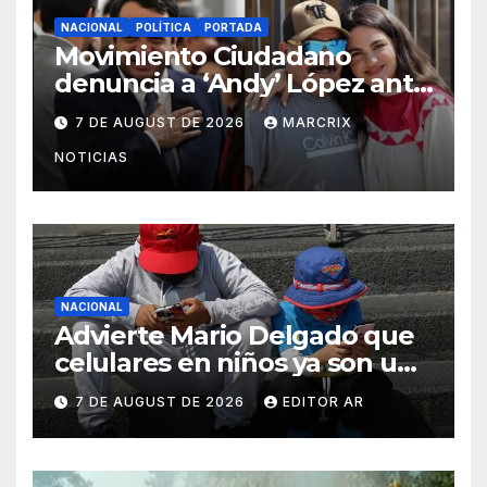
NACIONAL
POLÍTICA
PORTADA
Movimiento Ciudadano
denuncia a ‘Andy’ López ante
el INE por actos anticipados
7 DE AUGUST DE 2026
MARCRIX
de campaña
NOTICIAS
NACIONAL
Advierte Mario Delgado que
celulares en niños ya son un
problema de salud pública
7 DE AUGUST DE 2026
EDITOR AR