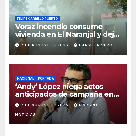
FELIPE CARRILLO PUERTO
Voraz incendio consume
vivienda en El Naranjal y deja
a una familia sin patrimonio
7 DE AUGUST DE 2026
DARSET RIVERO
NACIONAL
PORTADA
‘Andy’ López niega actos
anticipados de campaña en
Tabasco
7 DE AUGUST DE 2026
MARCRIX
NOTICIAS