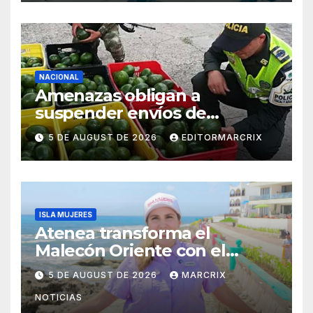
NACIONAL
Amenazas obligan a
suspender envíos de
aguacate michoacano a EU
5 DE AUGUST DE 2026
EDITORMARCRIX
ISLA MUJERES
Atenea transforma el
Malecón Oriente con el
nuevo Paseo de las Sirenas
5 DE AUGUST DE 2026
MARCRIX
NOTICIAS