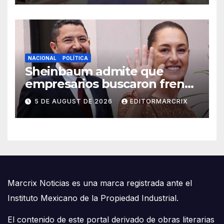
NACIONAL
POLÍTICA
Sheinbaum admite que
empresarios buscaron frenar
llegada de Batres a la Corte
5 DE AUGUST DE 2026
EDITORMARCRIX
Marcrix Noticias es una marca registrada ante el
Instituto Mexicano de la Propiedad Industrial.
El contenido de este portal derivado de obras literarias