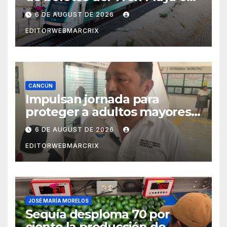
su plataforma oficial
6 DE AUGUST DE 2026
EDITORWEBMARCRIX
CANCÚN
Impulsan jornada para
proteger a adultos mayores
de fraudes en Cancún
6 DE AUGUST DE 2026
EDITORWEBMARCRIX
JOSÉ MARÍA MORELOS
Sequía desploma 70 por
ciento la producción de