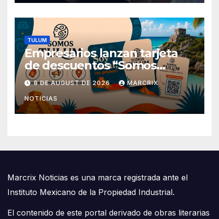
TULUM
Empresarios lanzan tarjeta
de descuentos “Somos
Tulum” para reactivar la
8 DE AUGUST DE 2026
MARCRIX
economía
NOTICIAS
Marcrix Noticias es una marca registrada ante el
Instituto Mexicano de la Propiedad Industrial.
El contenido de este portal derivado de obras literarias