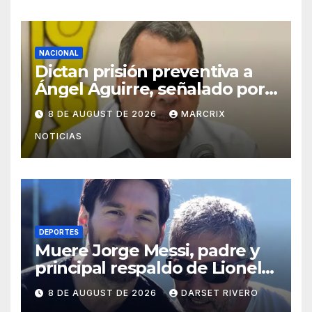
NACIONAL
Dictan prisión preventiva a
Ángel Aguirre, señalado por
el caso Ayotzinapa
8 DE AUGUST DE 2026
MARCRIX
NOTICIAS
DEPORTES
Muere Jorge Messi, padre y
principal respaldo de Lionel
Messi, a los 68 años
8 DE AUGUST DE 2026
DARSET RIVERO