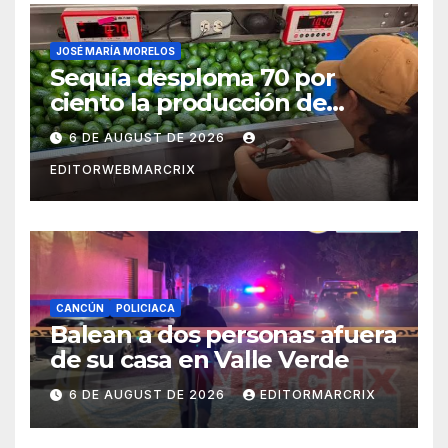
JOSÉ MARÍA MORELOS
Sequía desploma 70 por
ciento la producción de
aguacate en Candelaria
6 DE AUGUST DE 2026
EDITORWEBMARCRIX
CANCÚN
POLICIACA
Balean a dos personas afuera
de su casa en Valle Verde
6 DE AUGUST DE 2026
EDITORMARCRIX