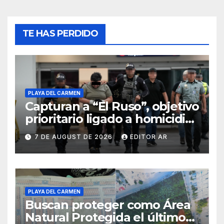
TE HAS PERDIDO
PLAYA DEL CARMEN
Capturan a “El Ruso”, objetivo
prioritario ligado a homicidios
en Playa del Carmen
7 DE AUGUST DE 2026
EDITOR AR
PLAYA DEL CARMEN
Buscan proteger como Área
Natural Protegida el último