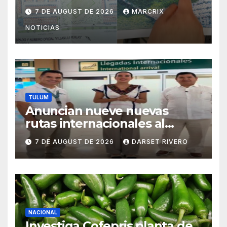
pulmón verde de Villas del
7 DE AUGUST DE 2026
MARCRIX
Sol
NOTICIAS
TULUM
Anuncian nueve nuevas
rutas internacionales al
Aeropuerto de Tulum desde
7 DE AUGUST DE 2026
DARSET RIVERO
Canadá y Estados Unidos
NACIONAL
Investiga Cofepris planta de