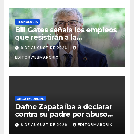
TECNOLOGÍA
Bill Gates señala los empleos
que resistirán a la
inteligencia artificial
8 DE AUGUST DE 2026
EDITORWEBMARCRIX
UNCATEGORIZED
Dafne Zapata iba a declarar
contra su padre por abuso
sexual
8 DE AUGUST DE 2026
EDITORMARCRIX