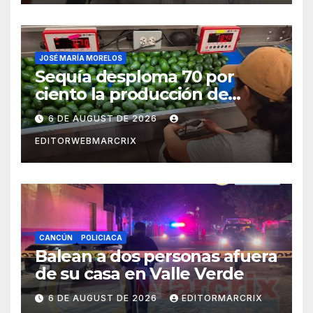
JOSÉ MARÍA MORELOS
Sequía desploma 70 por
ciento la producción de
aguacate en Candelaria
6 DE AUGUST DE 2026
EDITORWEBMARCRIX
CANCÚN
POLICIACA
Balean a dos personas afuera
de su casa en Valle Verde
6 DE AUGUST DE 2026
EDITORMARCRIX