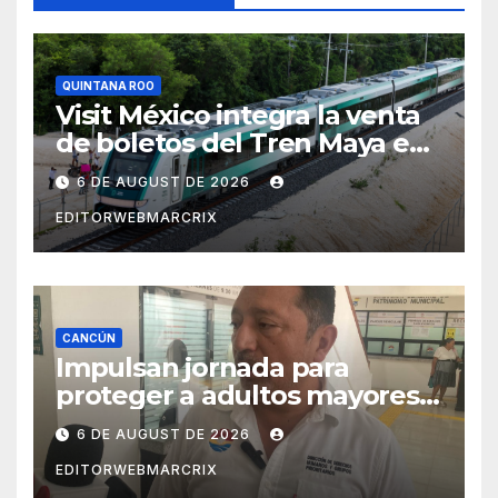
QUINTANA ROO
Visit México integra la venta
de boletos del Tren Maya en
su plataforma oficial
6 DE AUGUST DE 2026
EDITORWEBMARCRIX
CANCÚN
Impulsan jornada para
proteger a adultos mayores
de fraudes en Cancún
6 DE AUGUST DE 2026
EDITORWEBMARCRIX