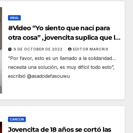
VIRAL
#Video “Yo siento que nací para
otra cosa” , jovencita suplica que la
mantengan porque ‘ella no nació
6 DE OCTOBER DE 2022
EDITOR MARCRIX
para trabajar’
“Por favor, esto es un llamado a la solidaridad…
necesita una solución, es muy difícil todo esto”,
escribió @asadodefasouwu
CANCÚN
Jovencita de 18 años se cortó las