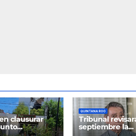
QUINTANA ROO
en clausurar
Tribunal revisar
sunto
septiembre la
atorio
negativa para