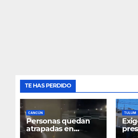
TE HAS PERDIDO
CANCÚN
TULUM
Personas quedan
Exig
atrapadas en
pre
elevador por falla
crem