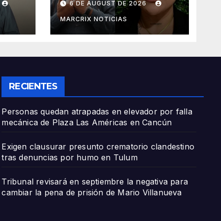
6 DE AUGUST DE 2026
 de
asesinato de la
periodista Roxana
MARCRIX NOTICIAS
Guzmán
RECIENTES
Personas quedan atrapadas en elevador por falla
mecánica de Plaza Las Américas en Cancún
Exigen clausurar presunto crematorio clandestino
tras denuncias por humo en Tulum
Tribunal revisará en septiembre la negativa para
cambiar la pena de prisión de Mario Villanueva