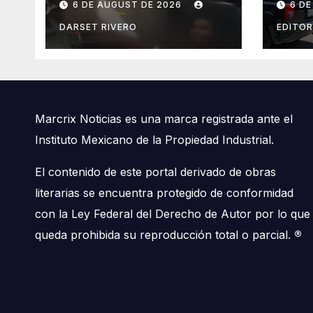
6 DE AUGUST DE 2026
6 D
mecánica de Plaza
clan
Las Américas en
denu
DARSET RIVERO
EDITOR
Cancún
hum
Marcrix Noticias es una marca registrada ante el
Instituto Mexicano de la Propiedad Industrial.
El contenido de este portal derivado de obras
literarias se encuentra protegido de conformidad
con la Ley Federal del Derecho de Autor por lo que
queda prohibida su reproducción total o parcial.
®