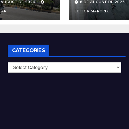
E AUGUST DE 2026
6 DE AUGUST DE 2026
destino tras
cambiar la pena
ncias por
prisión de Mario
 AR
EDITOR MARCRIX
o en Tulum
Villanueva
CATEGORIES
Categories