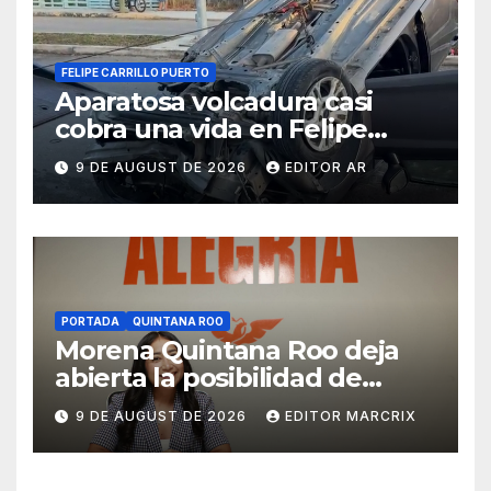
FELIPE CARRILLO PUERTO
Aparatosa volcadura casi
cobra una vida en Felipe
Carrillo Puerto
9 DE AUGUST DE 2026
EDITOR AR
PORTADA
QUINTANA ROO
Morena Quintana Roo deja
abierta la posibilidad de
sumar a Lidia Rojas
9 DE AUGUST DE 2026
EDITOR MARCRIX