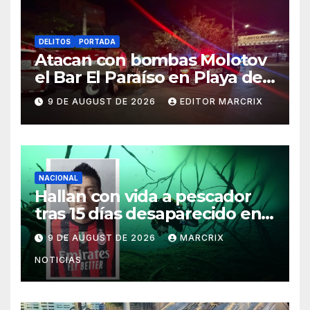
DELITOS
PORTADA
Atacan con bombas Molotov
el Bar El Paraíso en Playa del
Carmen
9 DE AUGUST DE 2026
EDITOR MARCRIX
NACIONAL
Hallan con vida a pescador
tras 15 días desaparecido en
un cenote de Veracruz
9 DE AUGUST DE 2026
MARCRIX
NOTICIAS