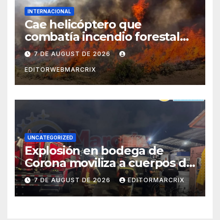
INTERNACIONAL
Cae helicóptero que
combatía incendio forestal
en Utah
7 DE AUGUST DE 2026
EDITORWEBMARCRIX
UNCATEGORIZED
Explosión en bodega de
Corona moviliza a cuerpos de
emergencia en Cancún
7 DE AUGUST DE 2026
EDITORMARCRIX