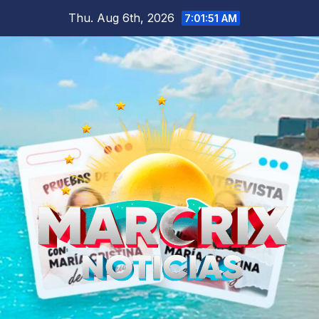
Skip
Thu. Aug 6th, 2026
7:01:52 AM
to
content