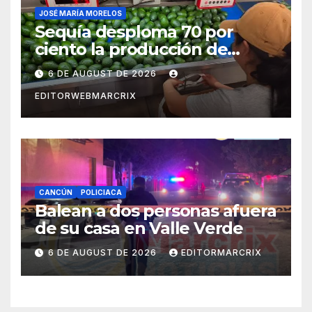
JOSÉ MARÍA MORELOS
Sequía desploma 70 por
ciento la producción de
aguacate en Candelaria
6 DE AUGUST DE 2026
EDITORWEBMARCRIX
CANCÚN
POLICIACA
Balean a dos personas afuera
de su casa en Valle Verde
6 DE AUGUST DE 2026
EDITORMARCRIX