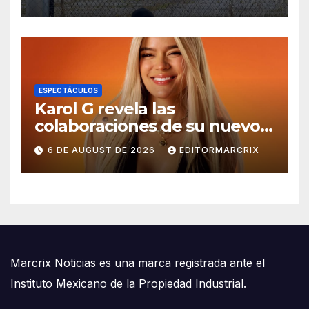
Ayotzinapa
ESPECTÁCULOS
Karol G revela las
colaboraciones de su nuevo
álbum ‘NO ME ARREPIENTO
6 DE AUGUST DE 2026
EDITORMARCRIX
DE SENTIR TANTO’
Marcrix Noticias es una marca registrada ante el
Instituto Mexicano de la Propiedad Industrial.