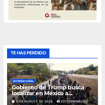
TE HAS PERDIDO
INTERNACIONAL
Gobierno de Trump busca
localizar en México a
migrantes con multas
6 DE AUGUST DE 2026
EDITORMARCRIX
pendientes para cobrar