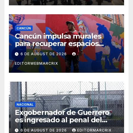
deudas migratorias
CANCÚN
Cancún impulsa murales
para recuperar espacios
públicos con arte
6 DE AUGUST DE 2026
comunitario
EDITORWEBMARCRIX
NACIONAL
Exgobernador de Guerrero
es ingresado al penal del
Altiplano por el caso
6 DE AUGUST DE 2026
EDITORMARCRIX