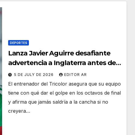
DEPORTES
Lanza Javier Aguirre desafiante
advertencia a Inglaterra antes del
duelo contra México
5 DE JULY DE 2026
EDITOR AR
El entrenador del Tricolor asegura que su equipo
tiene con qué dar el golpe en los octavos de final
y afirma que jamás saldría a la cancha si no
creyera…