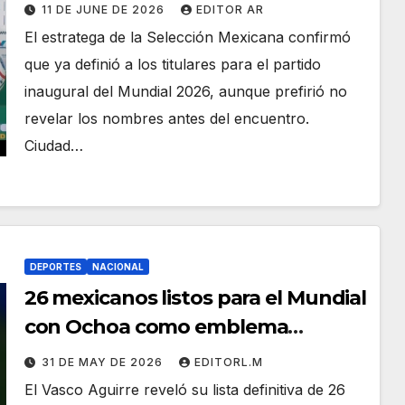
ante Sudáfrica
11 DE JUNE DE 2026
EDITOR AR
El estratega de la Selección Mexicana confirmó
que ya definió a los titulares para el partido
inaugural del Mundial 2026, aunque prefirió no
revelar los nombres antes del encuentro.
Ciudad…
DEPORTES
NACIONAL
26 mexicanos listos para el Mundial
con Ochoa como emblema
histórico del Tri
31 DE MAY DE 2026
EDITORL.M
El Vasco Aguirre reveló su lista definitiva de 26