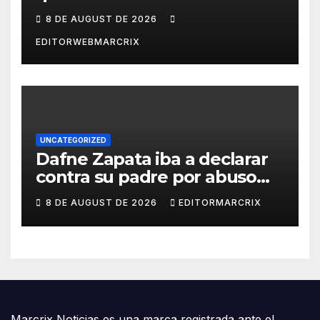
inteligencia artificial
8 DE AUGUST DE 2026
EDITORWEBMARCRIX
UNCATEGORIZED
Dafne Zapata iba a declarar
contra su padre por abuso
sexual
8 DE AUGUST DE 2026
EDITORMARCRIX
Marcrix Noticias es una marca registrada ante el