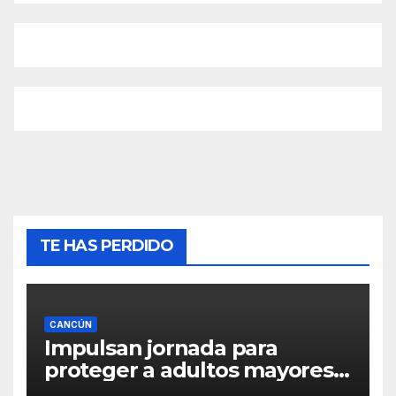
TE HAS PERDIDO
CANCÚN
Impulsan jornada para
proteger a adultos mayores
de fraudes en Cancún