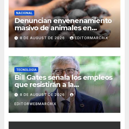
NACIONAL
Denuncian envenenamiento
masivo de animales en
Querétaro
8 DE AUGUST DE 2026
EDITORMARCRIX
TECNOLOGÍA
Bill Gates señala los empleos
que resistirán a la
inteligencia artificial
8 DE AUGUST DE 2026
EDITORWEBMARCRIX