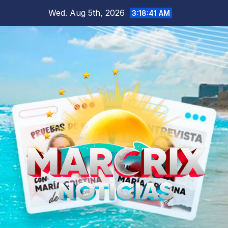
Skip
Wed. Aug 5th, 2026
3:18:42 AM
to
content