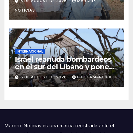
5 DE AUGUST DE 2026
MARCRIX
NOTICIAS
INTERNACIONAL
Israel reanuda bombardeos
en el sur del Líbano y pone
en riesgo diálogo de paz
5 DE AUGUST DE 2026
EDITORMARCRIX
Marcrix Noticias es una marca registrada ante el