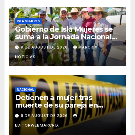
ISLA MUJERES
Gobierno de Isla Mujeres se
suma a la Jornada Nacional
de Reforestación 2026
9 DE AUGUST DE 2026
MARCRIX
NOTICIAS
NACIONAL
Detienen a mujer tras
muerte de su pareja en
Saltillo
9 DE AUGUST DE 2026
EDITORWEBMARCRIX